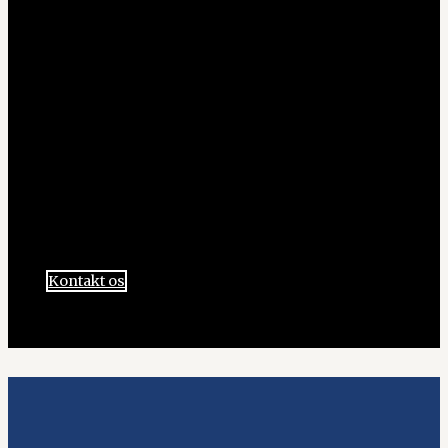
Vil du vide mere
om Prima?
Kontakt en af vores medarbejde i dag, og lad os tage
en snak om, hvordan vi kan hjælpe dig eller din
organisation.
Kontakt os