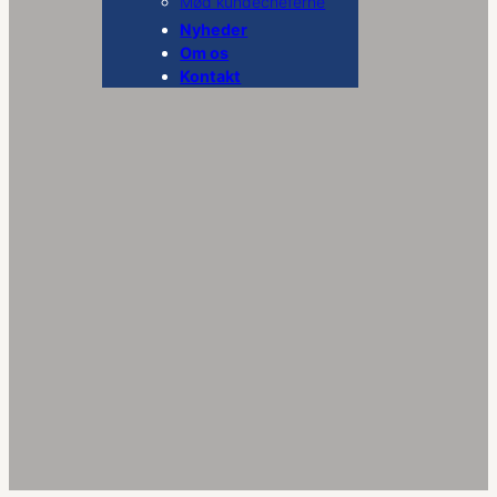
Mød kundecheferne
Nyheder
Om os
Kontakt