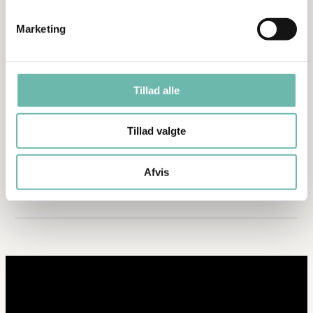
og ser frem til at gøre vores service endnu bedre – til glæde
for både kunder og vikarer.
Marketing
Vi byder vores nye kolleger hjerteligt velkommen og glæder
os til at se, hvordan deres kompetencer og energi vil bidrage
til Prima Vikars fortsatte udvikling.
Tillad alle
Har du brug for vikarer, eller er du interesseret i at blive en
del af vores team? Kontakt os i dag, eller læs mere her på
Tillad valgte
hjemmesiden.
Se alle medarbejdere
Afvis