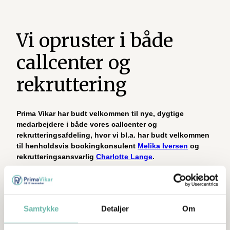
Vi opruster i både
callcenter og
rekruttering
Prima Vikar har budt velkommen til nye, dygtige
medarbejdere i både vores callcenter og
rekrutteringsafdeling, hvor vi bl.a. har budt velkommen
til henholdsvis bookingkonsulent
Melika Iversen
og
rekrutteringsansvarlig
Charlotte Lange
.
Med de nye ansættelser styrker vi vores kapacitet og sikrer,
at vi kan levere den samme høje kvalitet og personlige
service, som vores kunder og vikarer forventer – også i takt
Samtykke
Detaljer
Om
med, at vi vokser.
Forstærkninger i callcenteret