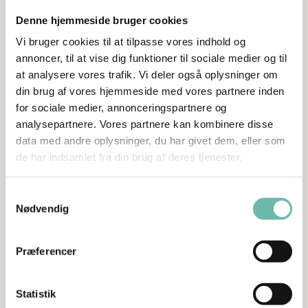
Denne hjemmeside bruger cookies
Vores callcenter er hjertet i Prima Vikar. Det er her, vi sikrer
den daglige kontakt med både kunder og vikarer. Med flere
Vi bruger cookies til at tilpasse vores indhold og
hænder og nye kompetencer kan vi nu svare endnu
annoncer, til at vise dig funktioner til sociale medier og til
hurtigere på henvendelser, håndtere opgaver effektivt og
at analysere vores trafik. Vi deler også oplysninger om
yde den nærværende og professionelle service, som er
din brug af vores hjemmeside med vores partnere inden
kernen i vores arbejde.
for sociale medier, annonceringspartnere og
Rekruttering i fokus
analysepartnere. Vores partnere kan kombinere disse
I rekrutteringsafdelingen har vi også styrket vores team med
data med andre oplysninger, du har givet dem, eller som
nye medarbejdere, der har solid erfaring inden for
de har indsamlet fra din brug af deres tjenester.
talentudvælgelse og matchning.
Samtykkevalg
De nye kompetencer vil hjælpe os med at finde de helt rette
Nødvendig
profiler, som lever op til vores høje krav, så vi fortsat kan
levere dygtige og pålidelige vikarer, der matcher vores
kunders behov.
Præferencer
En fremtid med endnu bedre service
Med de nye kræfter ombord er vi klar til at tage Prima Vikar
Statistik
til næste niveau. Vi er stolte af at kunne styrke vores team