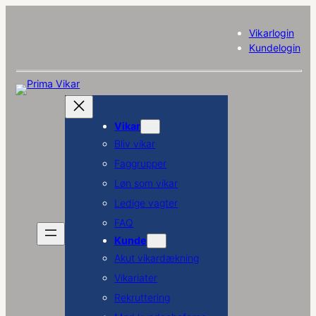
Vikarlogin
Kundelogin
Vikar
Bliv vikar
Faggrupper
Løn som vikar
Ledige vagter
FAQ
Kunde
Akut vikardækning
Vikariater
Rekruttering